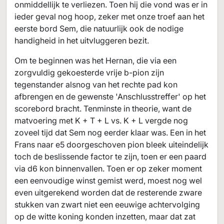
onmiddellijk te verliezen. Toen hij die vond was er in
ieder geval nog hoop, zeker met onze troef aan het
eerste bord Sem, die natuurlijk ook de nodige
handigheid in het uitvluggeren bezit.
Om te beginnen was het Hernan, die via een
zorgvuldig gekoesterde vrije b-pion zijn
tegenstander alsnog van het rechte pad kon
afbrengen en de gewenste 'Anschlusstreffer' op het
scorebord bracht. Tenminste in theorie, want de
matvoering met K + T + L vs. K + L vergde nog
zoveel tijd dat Sem nog eerder klaar was. Een in het
Frans naar e5 doorgeschoven pion bleek uiteindelijk
toch de beslissende factor te zijn, toen er een paard
via d6 kon binnenvallen. Toen er op zeker moment
een eenvoudige winst gemist werd, moest nog wel
even uitgerekend worden dat de resterende zware
stukken van zwart niet een eeuwige achtervolging
op de witte koning konden inzetten, maar dat zat