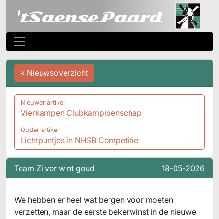
« Nieuwsoverzicht
Nieuwer artikel
Vierkampen Clubkampioenschap
Ouder artikel
Lichtpuntjes in NHSB Competitie
Team Zilver wint goud
18-05-2026
We hebben er heel wat bergen voor moeten
verzetten, maar de eerste bekerwinst in de nieuwe