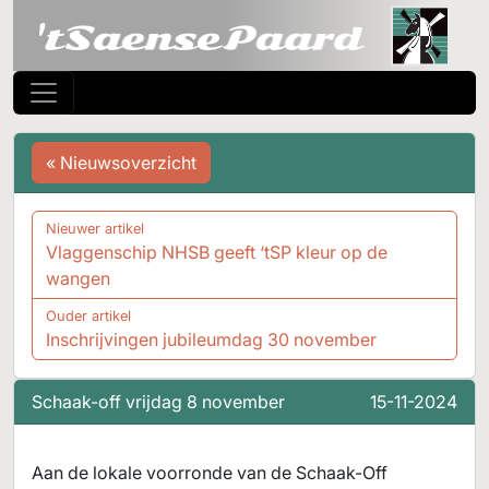
« Nieuwsoverzicht
Nieuwer artikel
Vlaggenschip NHSB geeft ‘tSP kleur op de
wangen
Ouder artikel
Inschrijvingen jubileumdag 30 november
Schaak-off vrijdag 8 november
15-11-2024
Aan de lokale voorronde van de Schaak-Off