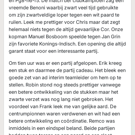
en Pg8-h6-f5. De match der clubkampioen zag een
vreemde Benoni waarbij zwart veel tijd gebruikte
om zijn zwartveldige loper tegen een wit paard te
ruilen. Leek me prettiger voor Chris maar dat zegt
helemaal niets tegen de altijd gevaarlijke Cor. Onze
kopman Manuel Bosboom speelde tegen Jan Grin
zijn favoriete Konings-Indisch. Een opening die altijd
garant staat voor een interessante partij.
Om tien uur was er een partij afgelopen. Erik kreeg
een stuk en daarmee de partij cadeau. Het bleek een
goede zet van ad interim teamleider om hem op te
stellen. Robin stond nog steeds prettiger vanwege
een betere ontwikkeling van de stukken maar het
zwarte verzet was nog lang niet gebroken. Het
voordeel van Frank leek me van gelijke aard. De
centrumpionnen waren verdwenen en wit had een
betere ontwikkeling en coördinatie. Remco was
inmiddels in een eindspel beland. Beide partijen