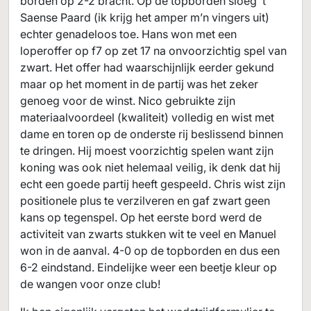
borden op 2-2 bracht. Op de topborden sloeg ’t
Saense Paard (ik krijg het amper m’n vingers uit)
echter genadeloos toe. Hans won met een
loperoffer op f7 op zet 17 na onvoorzichtig spel van
zwart. Het offer had waarschijnlijk eerder gekund
maar op het moment in de partij was het zeker
genoeg voor de winst. Nico gebruikte zijn
materiaalvoordeel (kwaliteit) volledig en wist met
dame en toren op de onderste rij beslissend binnen
te dringen. Hij moest voorzichtig spelen want zijn
koning was ook niet helemaal veilig, ik denk dat hij
echt een goede partij heeft gespeeld. Chris wist zijn
positionele plus te verzilveren en gaf zwart geen
kans op tegenspel. Op het eerste bord werd de
activiteit van zwarts stukken wit te veel en Manuel
won in de aanval. 4-0 op de topborden en dus een
6-2 eindstand. Eindelijke weer een beetje kleur op
de wangen voor onze club!