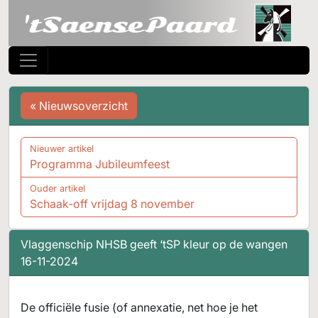
« Nieuwsoverzicht
Nieuwer artikel
Programma Jubileumfeest
Ouder artikel
Schaak-off vrijdag 8 november
Vlaggenschip NHSB geeft ‘tSP kleur op de wangen
16-11-2024
De officiële fusie (of annexatie, net hoe je het