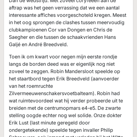
Dan de wedstrijd. Met zoveel coryfeeën aan de
aftrap was het geen verrassing dat we een aantal
interessante affiches voorgeschoteld kregen. Meest
in het oog sprongen de clashes tussen meervoudig
clubkampioenen Cor van Dongen en Chris de
Saegher en die tussen de schaakvrienden Hans
Galjé en André Breedveld.
Toen ik om kwart voor negen mijn eerste rondje
langs de borden deed was er eigenlijk nog niet
zoveel te zeggen. Robin Mandersloot speelde op
het staartbord tegen Erik Breedveld (aanvoerder
van het roemruchte
Zilvermeeuwenschakersvoetbalteam). Robin had
wat ruimtevoordeel wat hij verder probeerde uit te
breiden met de centrumopmars e4-e5. De zwarte
stelling oogde echter nog wel solide. Onze dokter
Erik Lust (last minute geregeld door
ondergetekende) speelde tegen invaller Philip