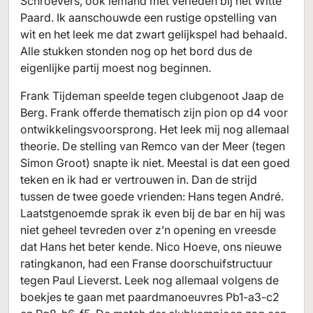
Schroevers, ook iemand met verleden bij het Witte
Paard. Ik aanschouwde een rustige opstelling van
wit en het leek me dat zwart gelijkspel had behaald.
Alle stukken stonden nog op het bord dus de
eigenlijke partij moest nog beginnen.
Frank Tijdeman speelde tegen clubgenoot Jaap de
Berg. Frank offerde thematisch zijn pion op d4 voor
ontwikkelingsvoorsprong. Het leek mij nog allemaal
theorie. De stelling van Remco van der Meer (tegen
Simon Groot) snapte ik niet. Meestal is dat een goed
teken en ik had er vertrouwen in. Dan de strijd
tussen de twee goede vrienden: Hans tegen André.
Laatstgenoemde sprak ik even bij de bar en hij was
niet geheel tevreden over z’n opening en vreesde
dat Hans het beter kende. Nico Hoeve, ons nieuwe
ratingkanon, had een Franse doorschuifstructuur
tegen Paul Lieverst. Leek nog allemaal volgens de
boekjes te gaan met paardmanoeuvres Pb1-a3-c2