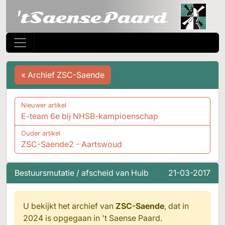
« Archief ZSC-Saende
Nieuwer artikel
E-team 6e bij NHSB-kampioenschap
Ouder artikel
ZSC-Saende2 - Aartswoud
Bestuursmutatie / afscheid van Huib
21-03-2017
U bekijkt het archief van
ZSC-Saende
, dat in
2024 is opgegaan in
't Saense Paard.