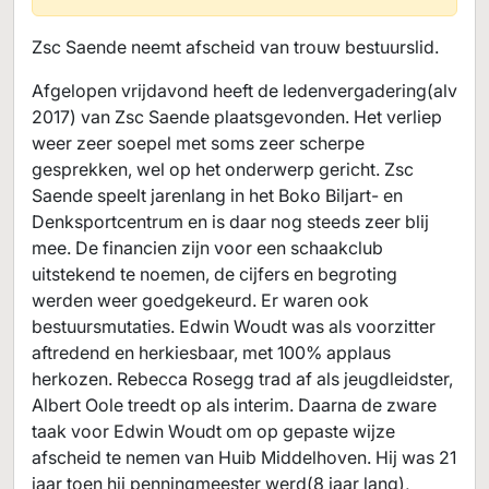
Zsc Saende neemt afscheid van trouw bestuurslid.
Afgelopen vrijdavond heeft de ledenvergadering(alv
2017) van Zsc Saende plaatsgevonden. Het verliep
weer zeer soepel met soms zeer scherpe
gesprekken, wel op het onderwerp gericht. Zsc
Saende speelt jarenlang in het Boko Biljart- en
Denksportcentrum en is daar nog steeds zeer blij
mee. De financien zijn voor een schaakclub
uitstekend te noemen, de cijfers en begroting
werden weer goedgekeurd. Er waren ook
bestuursmutaties. Edwin Woudt was als voorzitter
aftredend en herkiesbaar, met 100% applaus
herkozen. Rebecca Rosegg trad af als jeugdleidster,
Albert Oole treedt op als interim. Daarna de zware
taak voor Edwin Woudt om op gepaste wijze
afscheid te nemen van Huib Middelhoven. Hij was 21
jaar toen hij penningmeester werd(8 jaar lang),