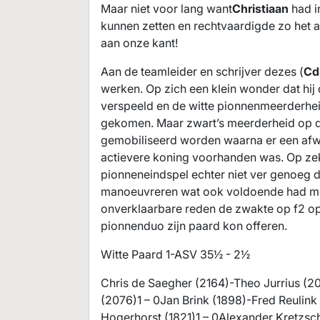
Maar niet voor lang want
Christiaan
had i
kunnen zetten en rechtvaardigde zo het af
aan onze kant!
Aan de teamleider en schrijver dezes (
Cd
werken. Op zich een klein wonder dat hij
verspeeld en de witte pionnenmeerderhei
gekomen. Maar zwart’s meerderheid op d
gemobiliseerd worden waarna er een afwi
actievere koning voorhanden was. Op z
pionneneindspel echter niet ver genoeg d
manoeuvreren wat ook voldoende had moet
onverklaarbare reden de zwakte op f2 op
pionnenduo zijn paard kon offeren.
Witte Paard 1-ASV 35½ - 2½
Chris de Saegher (2164)-Theo Jurrius (
(2076)1 – 0Jan Brink (1898)-Fred Reulink
Hogerhorst (1821)1 – 0Alexander Kretzsc