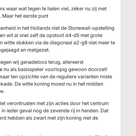
waar wat tegen te halen viel, zéker nu zij met
. Maar het eerste punt
nheid in het Hollands niet de Stonewall-opstelling
 wit al snel zelf de opstoot d4-d5 met grote
n witte stukken via de diagonaal a2-g8 niet meer te
pgejaagd en matgezet.
oegen wij genadeloos terug, allereerst
rste nu als basisspeler voorlopig gewoon doorzet!
maar ten opzichte van de reguliere varianten miste
okade. De witte koning moest nu in het midden
ee.
iet verontrusten met zijn acties door het centrum
 in ieder geval nog de zevende rij in handen. Dat
rd hebben als zwart met zijn koning niet de