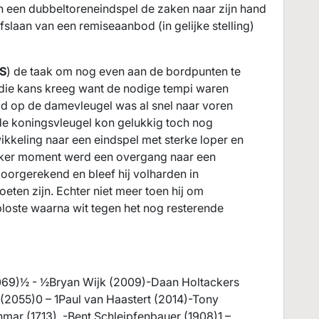
n een dubbeltoreneindspel de zaken naar zijn hand
slaan van een remiseaanbod (in gelijke stelling)
S
) de taak om nog even aan de bordpunten te
 die kans kreeg want de nodige tempi waren
d op de damevleugel was al snel naar voren
e koningsvleugel kon gelukkig toch nog
kkeling naar een eindspel met sterke loper en
eker moment werd een overgang naar een
oorgerekend en bleef hij volharden in
en zijn. Echter niet meer toen hij om
loste waarna wit tegen het nog resterende
2069)½ - ½Bryan Wijk (2009)-Daan Holtackers
 (2055)0 – 1Paul van Haastert (2014)-Tony
hmar (1713) -Bent Schleipfenbauer (1908)1 –