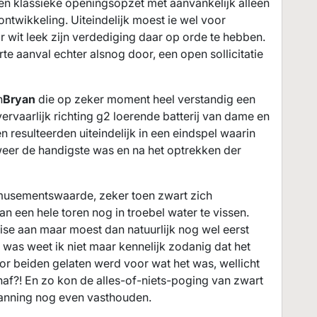
n klassieke openingsopzet met aanvankelijk alleen
ontwikkeling. Uiteindelijk moest ie wel voor
wit leek zijn verdediging daar op orde te hebben.
rte aanval echter alsnog door, een open sollicitatie
n
Bryan
die op zeker moment heel verstandig een
vaarlijk richting g2 loerende batterij van dame en
 resulteerden uiteindelijk in een eindspel waarin
 weer de handigste was en na het optrekken der
usementswaarde, zeker toen zwart zich
n een hele toren nog in troebel water te vissen.
se aan maar moest dan natuurlijk nog wel eerst
t was weet ik niet maar kennelijk zodanig dat het
r beiden gelaten werd voor wat het was, wellicht
af?! En zo kon de alles-of-niets-poging van zwart
panning nog even vasthouden.