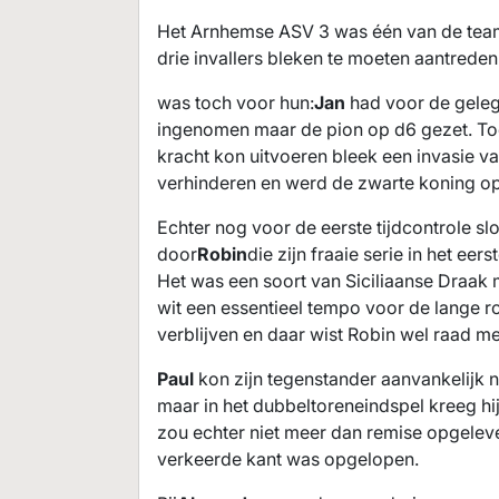
Het Arnhemse ASV 3 was één van de teams 
drie invallers bleken te moeten aantreden
was toch voor hun:
Jan
had voor de gelege
ingenomen maar de pion op d6 gezet. Toen
kracht kon uitvoeren bleek een invasie va
verhinderen en werd de zwarte koning o
Echter nog voor de eerste tijdcontrole sl
door
Robin
die zijn fraaie serie in het ee
Het was een soort van Siciliaanse Draak 
wit een essentieel tempo voor de lange r
verblijven en daar wist Robin wel raad m
Paul
kon zijn tegenstander aanvankelijk n
maar in het dubbeltoreneindspel kreeg hij
zou echter niet meer dan remise opgeleve
verkeerde kant was opgelopen.