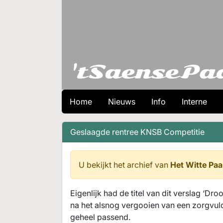
Home
Nieuws
Info
Interne
Geslaagde rentree KNSB Competitie
U bekijkt het archief van
Het Witte Paa
Eigenlijk had de titel van dit verslag ‘Dr
na het alsnog vergooien van een zorgvu
geheel passend.