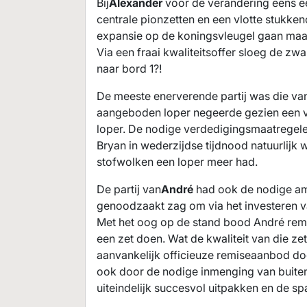
Bij
Alexander
voor de verandering eens ee
centrale pionzetten en een vlotte stukken
expansie op de koningsvleugel gaan maar 
Via een fraai kwaliteitsoffer sloeg de zwa
naar bord 1?!
De meeste enerverende partij was die va
aangeboden loper negeerde gezien een ver
loper. De nodige verdedigingsmaatregelen
Bryan in wederzijdse tijdnood natuurlijk
stofwolken een loper meer had.
De partij van
André
had ook de nodige am
genoodzaakt zag om via het investeren va
Met het oog op de stand bood André remi
een zet doen. Wat de kwaliteit van die ze
aanvankelijk officieuze remiseaanbod doo
ook door de nodige inmenging van buiten
uiteindelijk succesvol uitpakken en de s