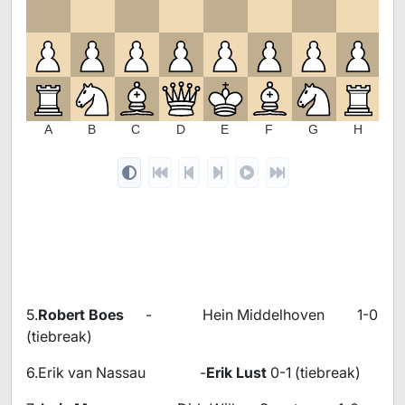
3
2
1
A
B
C
D
E
F
G
H
5.
Robert Boes
- Hein Middelhoven 1-0
(tiebreak)
6.Erik van Nassau -
Erik Lust
0-1 (tiebreak)