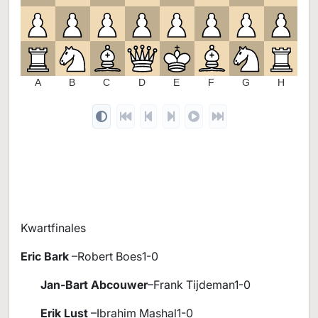
2
1
A
B
C
D
E
F
G
H
Kwartfinales
Eric Bark
–Robert Boes1-0
Jan-Bart Abcouwer
–Frank Tijdeman1-0
Erik Lust
–Ibrahim Mashal1-0