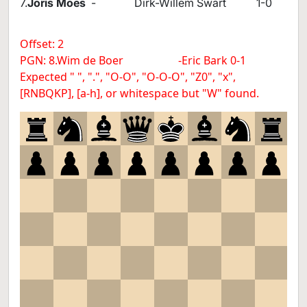
7.
Joris Moes
- Dirk-Willem Swart 1-0
Offset: 2
PGN: 8.Wim de Boer -Eric Bark 0-1
Expected " ", ".", "O-O", "O-O-O", "Z0", "x",
[RNBQKP], [a-h], or whitespace but "W" found.
8
7
6
5
4
3