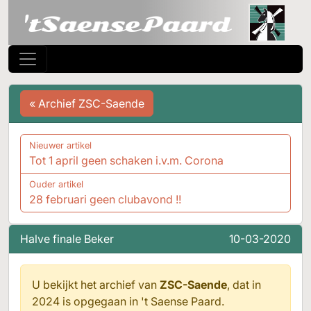
« Archief ZSC-Saende
Nieuwer artikel
Tot 1 april geen schaken i.v.m. Corona
Ouder artikel
28 februari geen clubavond !!
Halve finale Beker
10-03-2020
U bekijkt het archief van
ZSC-Saende
, dat in
2024 is opgegaan in
't Saense Paard.