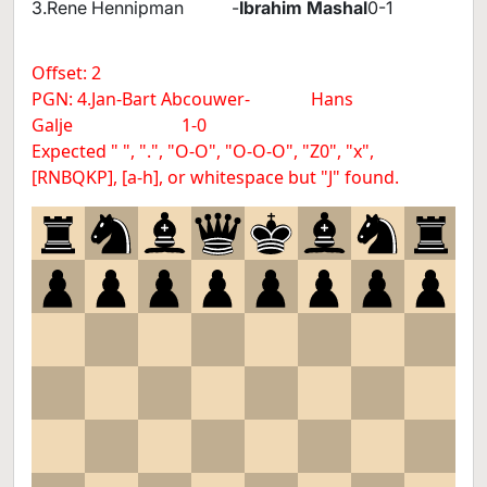
3.Rene Hennipman -
Ibrahim Mashal
0-1
Offset: 2
PGN: 4.Jan-Bart Abcouwer- Hans
Galje 1-0
Expected " ", ".", "O-O", "O-O-O", "Z0", "x",
[RNBQKP], [a-h], or whitespace but "J" found.
8
7
6
5
4