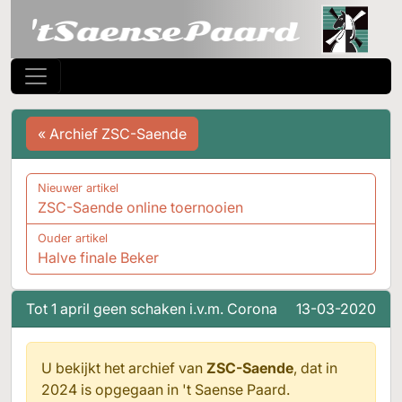
« Archief ZSC-Saende
Nieuwer artikel
ZSC-Saende online toernooien
Ouder artikel
Halve finale Beker
Tot 1 april geen schaken i.v.m. Corona
13-03-2020
U bekijkt het archief van
ZSC-Saende
, dat in
2024 is opgegaan in
't Saense Paard.