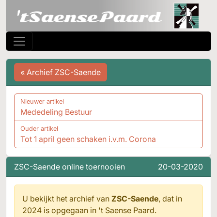
« Archief ZSC-Saende
Nieuwer artikel
Mededeling Bestuur
Ouder artikel
Tot 1 april geen schaken i.v.m. Corona
ZSC-Saende online toernooien
20-03-2020
U bekijkt het archief van
ZSC-Saende
, dat in
2024 is opgegaan in
't Saense Paard.