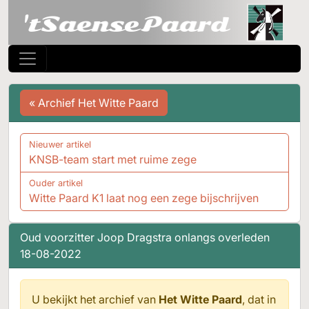
« Archief Het Witte Paard
Nieuwer artikel
KNSB-team start met ruime zege
Ouder artikel
Witte Paard K1 laat nog een zege bijschrijven
Oud voorzitter Joop Dragstra onlangs overleden
18-08-2022
U bekijkt het archief van
Het Witte Paard
, dat in