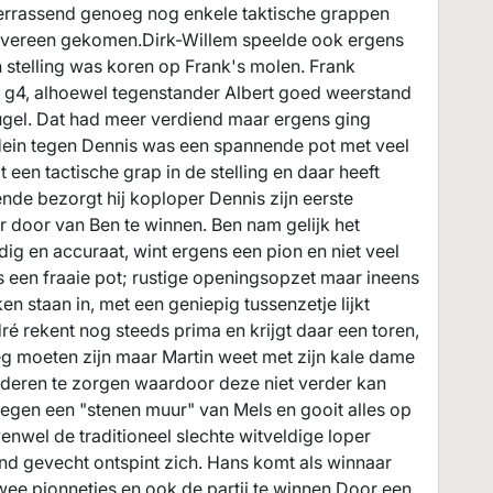
 verrassend genoeg nog enkele taktische grappen
e overeen gekomen.Dirk-Willem speelde ook ergens
n stelling was koren op Frank's molen. Frank
 g4, alhoewel tegenstander Albert goed weerstand
gel. Dat had meer verdiend maar ergens ging
Hein tegen Dennis was een spannende pot met veel
een tactische grap in de stelling en daar heeft
nde bezorgt hij koploper Dennis zijn eerste
r door van Ben te winnen. Ben nam gelijk het
dig en accuraat, wint ergens een pion en niet veel
s een fraaie pot; rustige openingsopzet maar ineens
ken staan in, met een geniepig tussenzetje lijkt
é rekent nog steeds prima en krijgt daar een toren,
eg moeten zijn maar Martin weet met zijn kale dame
deren te zorgen waardoor deze niet verder kan
egen een "stenen muur" van Mels en gooit alles op
nwel de traditioneel slechte witveldige loper
end gevecht ontspint zich. Hans komt als winnaar
wee pionnetjes en ook de partij te winnen.Door een