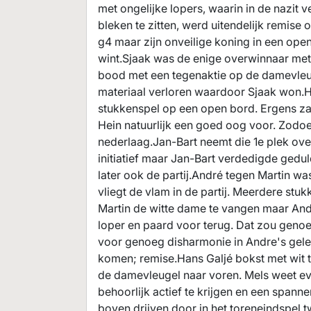
met ongelijke lopers, waarin in de nazit
bleken te zitten, werd uitendelijk remis
g4 maar zijn onveilige koning in een ope
wint.Sjaak was de enige overwinnaar met
bood met een tegenaktie op de damevleu
materiaal verloren waardoor Sjaak won.
stukkenspel op een open bord. Ergens zat 
Hein natuurlijk een goed oog voor. Zodoe
nederlaag.Jan-Bart neemt die 1e plek ove
initiatief maar Jan-Bart verdedigde gedul
later ook de partij.André tegen Martin wa
vliegt de vlam in de partij. Meerdere stuk
Martin de witte dame te vangen maar Andr
loper en paard voor terug. Dat zou geno
voor genoeg disharmonie in Andre's gele
komen; remise.Hans Galjé bokst met wit t
de damevleugel naar voren. Mels weet eve
behoorlijk actief te krijgen en een spann
boven drijven door in het toreneindspel t