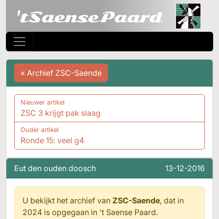
« Archief ZSC-Saende
Nieuwer artikel
ZSC 3 krijgt pak slaag
Ouder artikel
Ronde 15: veel g4
Eut den ouden doosch
13-12-2016
U bekijkt het archief van
ZSC-Saende
, dat in
2024 is opgegaan in
't Saense Paard.