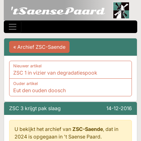
« Archief ZSC-Saende
Nieuwer artikel
ZSC 1 in vizier van degradatiespook
Ouder artikel
Eut den ouden doosch
ZSC 3 krijgt pak slaag
14-12-2016
U bekijkt het archief van
ZSC-Saende
, dat in
2024 is opgegaan in
't Saense Paard.