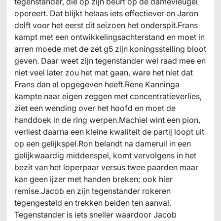
tegenstander, die op zijn beurt op de damevleugel
opereert. Dat blijkt helaas iets effectiever en Jaron
delft voor het eerst dit seizoen het onderspit.Frans
kampt met een ontwikkelingsachterstand en moet in
arren moede met de zet g5 zijn koningsstelling bloot
geven. Daar weet zijn tegenstander wel raad mee en
niet veel later zou het mat gaan, ware het niet dat
Frans dan al opgegeven heeft.Rene Kanninga
kampte naar eigen zeggen met concentratieverlies,
ziet een wending over het hoofd en moet de
handdoek in de ring werpen.Machiel wint een pion,
verliest daarna een kleine kwaliteit de partij loopt uit
op een gelijkspel.Ron belandt na dameruil in een
gelijkwaardig middenspel, komt vervolgens in het
bezit van het loperpaar versus twee paarden maar
kan geen ijzer met handen breken; ook hier
remise.Jacob en zijn tegenstander rokeren
tegengesteld en trekken beiden ten aanval.
Tegenstander is iets sneller waardoor Jacob