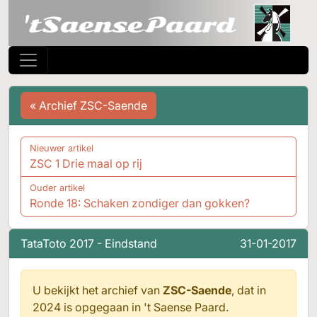
« Archief ZSC-Saende
Nieuwer artikel
ZSC 1 Drie maal op rij
Ouder artikel
Ronde 18: Schaken zondiger dan gokken?
TataToto 2017 - Eindstand
31-01-2017
U bekijkt het archief van
ZSC-Saende
, dat in
2024 is opgegaan in
't Saense Paard.