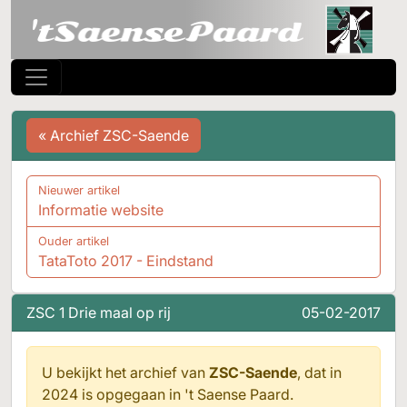
« Archief ZSC-Saende
Nieuwer artikel
Informatie website
Ouder artikel
TataToto 2017 - Eindstand
ZSC 1 Drie maal op rij
05-02-2017
U bekijkt het archief van
ZSC-Saende
, dat in
2024 is opgegaan in
't Saense Paard.