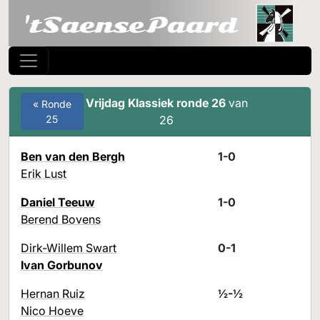
Vrijdag Klassiek ronde 26
van
« Ronde
25
26
Ben van den Bergh
1-0
Erik Lust
Daniel Teeuw
1-0
Berend Bovens
Dirk-Willem Swart
0-1
Ivan Gorbunov
Hernan Ruiz
½-½
Nico Hoeve