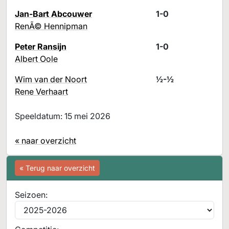
Jan-Bart Abcouwer
1-0
RenÃ© Hennipman
Peter Ransijn
1-0
Albert Oole
Wim van der Noort
½-½
Rene Verhaart
Speeldatum: 15 mei 2026
« naar overzicht
« Terug naar overzicht
Seizoen: