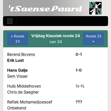
Vrijdag Klassiek ronde 24
« Ronde
Ronde 25
23
van 34
»
Berend Bovens
0-1
Erik Lust
Hans Galje
1-0
Sem Visser
Huib Middelhoven
½-½
Chris de Saegher
Rafiek Mohamedjoesoef
???
Onbekend