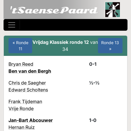
Vrijdag Klassiek ronde 12
van
« Ronde
Ronde 13
11
34
»
Bryan Reed
0-1
Ben van den Bergh
Chris de Saegher
½-½
Edward Scholtens
Frank Tijdeman
Vrije Ronde
Jan-Bart Abcouwer
1-0
Hernan Ruiz