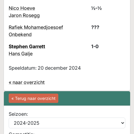
Nico Hoeve
½-½
Jaron Rosegg
Rafiek Mohamedjoesoef
???
Onbekend
Stephen Garrett
1-0
Hans Galje
Speeldatum: 20 december 2024
« naar overzicht
« Terug naar overzicht
Seizoen: