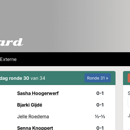
Externe
jdag ronde 30
van 34
Ronde 31 »
Sasha Hoogerwerf
0-1
S
Bjarki Gijdé
0-1
Jelle Roedema
½-½
Senna Knoppert
0-1